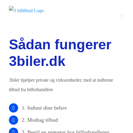
Skip
to
content
Sådan fungerer
3biler.dk
3biler hjælper private og virksomheder, med at indhente
tilbud fra bilforhandlere
1. Indtast dine behov
2. Modtag tilbud
3. Bestil en prøvetur hos bilforhandleren